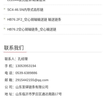
SC4-46.5N内导式齿形链
HB76.2F2_空心销轴输送链 输送链条
HB76.2空心销轴链条_空心输送链
联系我们
联系人：孔经理
手 机：13053953194
电 话：0539-6389886
邮 箱：2915442155@qq.com
公 司：山东圣铎链条有限公司
地 址：山东临沂市罗庄区通达南路17号