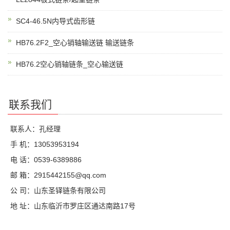
SC4-46.5N内导式齿形链
HB76.2F2_空心销轴输送链 输送链条
HB76.2空心销轴链条_空心输送链
联系我们
联系人：孔经理
手 机：13053953194
电 话：0539-6389886
邮 箱：2915442155@qq.com
公 司：山东圣铎链条有限公司
地 址：山东临沂市罗庄区通达南路17号