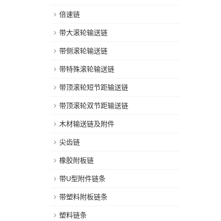
倍速链
带大滚轮输送链
带侧滚轮输送链
带特殊滚轮输送链
带顶滚轮短节距输送链
带顶滚轮双节距输送链
木材输送链及附件
尖齿链
橡胶附板链
带U型附件链条
带塑料附板链条
塑料链条