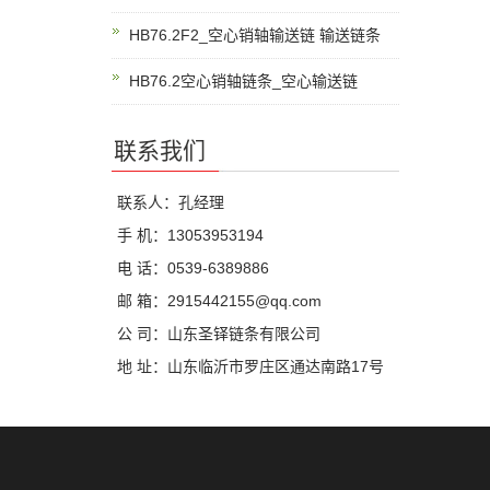
HB76.2F2_空心销轴输送链 输送链条
HB76.2空心销轴链条_空心输送链
联系我们
联系人：孔经理
手 机：13053953194
电 话：0539-6389886
邮 箱：2915442155@qq.com
公 司：山东圣铎链条有限公司
地 址：山东临沂市罗庄区通达南路17号