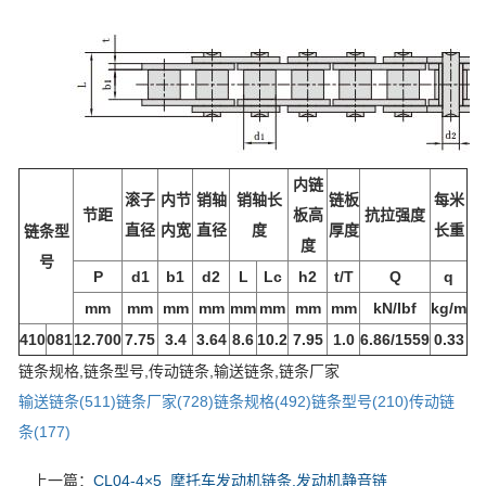
内链
滚子
内节
销轴
销轴长
链板
每米
节距
板高
抗拉强度
直径
内宽
直径
度
厚度
长重
链条型
度
号
P
d1
b1
d2
L
Lc
h2
t/T
Q
q
mm
mm
mm
mm
mm
mm
mm
mm
kN/Ibf
kg/m
410
081
12.700
7.75
3.4
3.64
8.6
10.2
7.95
1.0
6.86/1559
0.33
链条规格,链条型号,传动链条,输送链条,链条厂家
输送链条(511)
链条厂家(728)
链条规格(492)
链条型号(210)
传动链
条(177)
上一篇：
CL04-4×5_摩托车发动机链条,发动机静音链