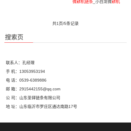
微
耕机
链条
_小白龙微
耕机
共1页/5条记录
搜索页
联系人：孔经理
手 机：13053953194
电 话：0539-6389886
邮 箱：2915442155@qq.com
公 司：山东圣铎链条有限公司
地 址：山东临沂市罗庄区通达南路17号