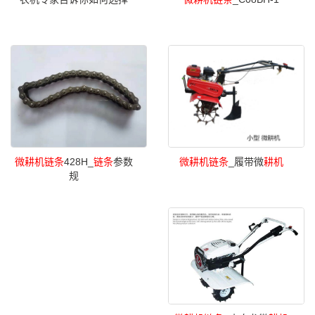
微
耕机
链条
_履带微
耕机
微
耕机
链条
428H_
链条
参数
规