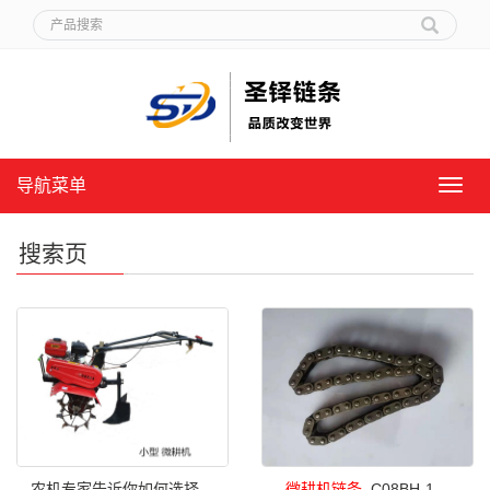
导航菜单
导
航
菜
搜索页
单
农机专家告诉你如何选择
微
耕机
链条
_C08BH-1